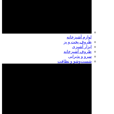
لوازم آشپزخانه
ظروف پخت و پز
ابزار آشپزی
ظروف آشپزخانه
سرو و پذیرایی
شست‌وشو و نظافت