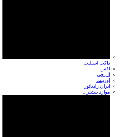
داکت اسپلیت
آکس
ال جی
اورینت
ایران رادیاتور
موارد بیشتر...