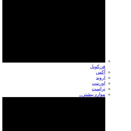
فن‌کویل
آکس
اروند
اورینت
تراست
موارد بیشتر...