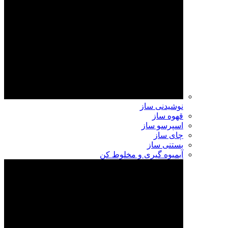
نوشیدنی ساز
قهوه ساز
اسپرسو ساز
چای ساز
بستنی ساز
آبمیوه گیری و مخلوط کن