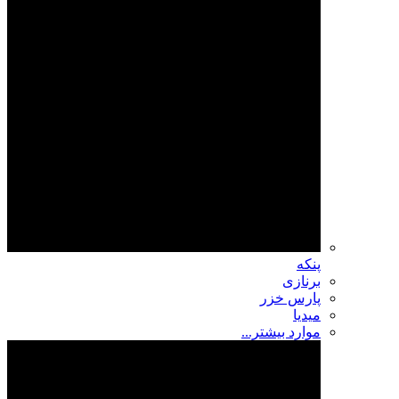
پنکه
برنازی
پارس خزر
میدیا
موارد بیشتر...