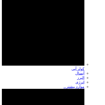
کولر آبی
آبسال
البرز
انرژی
موارد بیشتر...