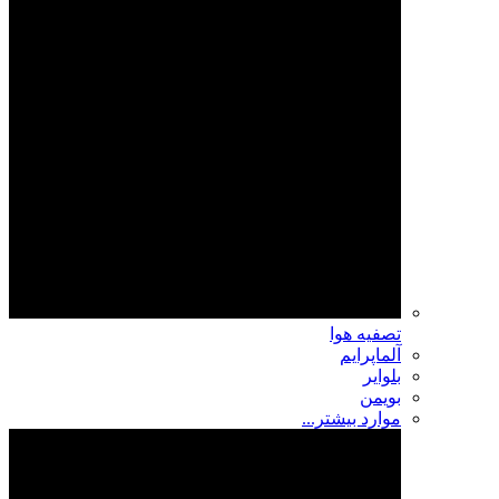
تصفیه هوا
آلماپرایم
بلوایر
بویمن
موارد بیشتر...