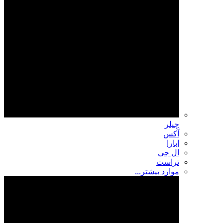
چیلر
آکس
ابارا
ال جی
تراست
موارد بیشتر...