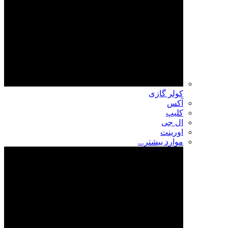
کولر گازی
آکس
کلیپ
ال جی
اورینت
موارد بیشتر...