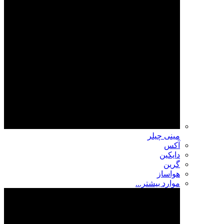
مینی چیلر
آکس
دایکین
گرین
هواساز
موارد بیشتر...