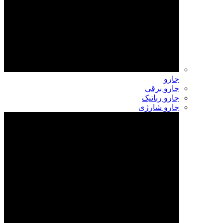
جارو
جارو برقی
جارو رباتیک
جارو شارژی