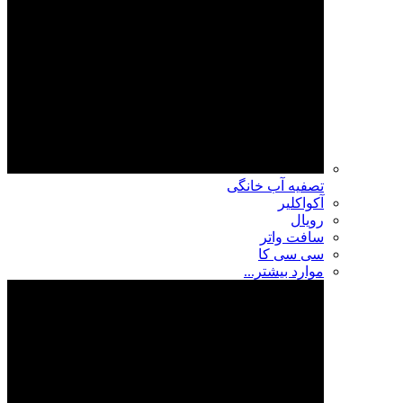
تصفیه آب خانگی
آکواکلیر
رویال
سافت واتر
سی سی کا
موارد بیشتر...