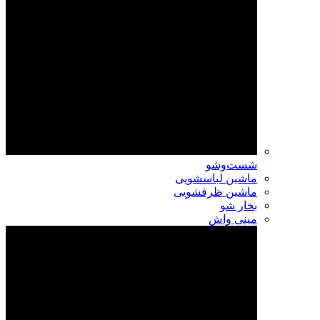
شست‌وشو
ماشین لباسشویی
ماشین ظرفشویی
بخار شو
مینی واش