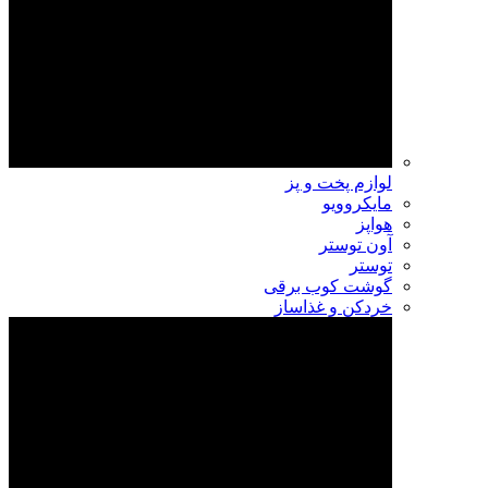
لوازم پخت و پز
مایکروویو
هواپز
آون توستر
توستر
گوشت کوب برقی
خردکن و غذاساز