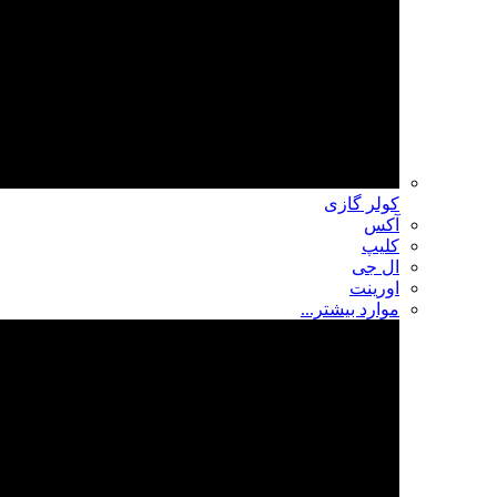
کولر گازی
آکس
کلیپ
ال جی
اورینت
موارد بیشتر...