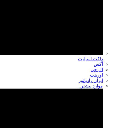
داکت اسپلیت
آکس
ال جی
اورینت
ایران رادیاتور
موارد بیشتر...