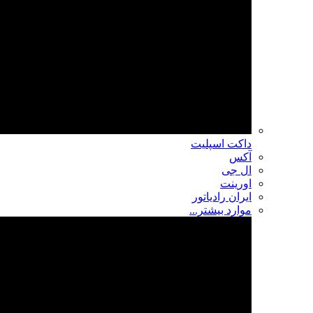
داکت اسپلیت
آکس
ال جی
اورینت
ایران رادیاتور
موارد بیشتر...