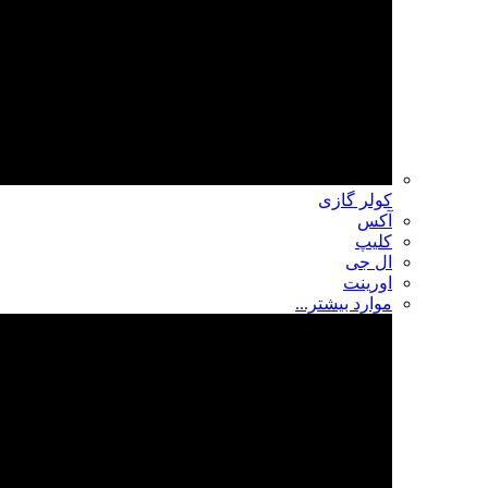
کولر گازی
آکس
کلیپ
ال جی
اورینت
موارد بیشتر...