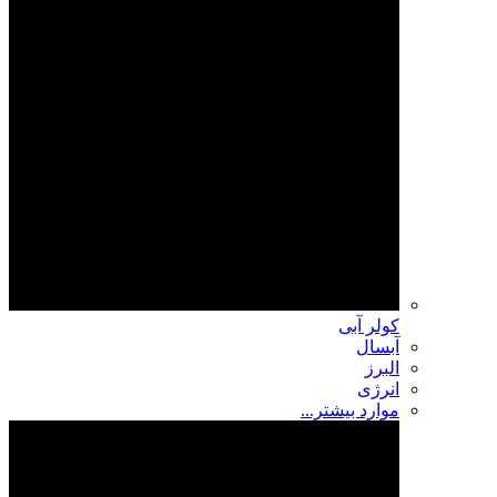
کولر آبی
آبسال
البرز
انرژی
موارد بیشتر...