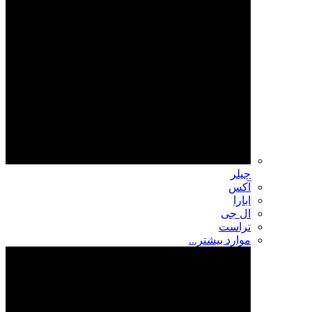
چیلر
آکس
ابارا
ال جی
تراست
موارد بیشتر...