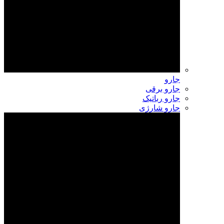
جارو
جارو برقی
جارو رباتیک
جارو شارژی