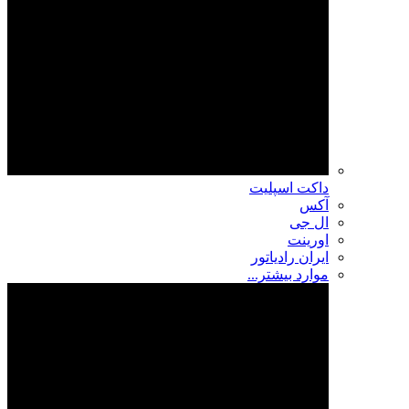
داکت اسپلیت
آکس
ال جی
اورینت
ایران رادیاتور
موارد بیشتر...