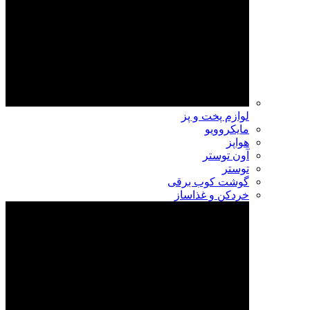
لوازم پخت و پز
مایکروویو
هواپز
آون توستر
توستر
گوشت کوب برقی
خردکن و غذاساز