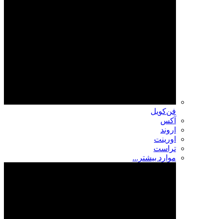
فن‌کویل
آکس
اروند
اورینت
تراست
موارد بیشتر...