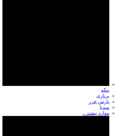
پنکه
برنازی
پارس خزر
میدیا
موارد بیشتر...