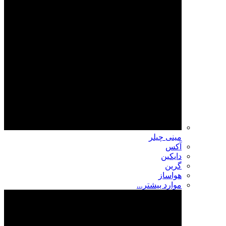
مینی چیلر
آکس
دایکین
گرین
هواساز
موارد بیشتر...