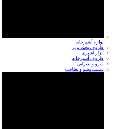
لوازم آشپزخانه
ظروف پخت و پز
ابزار آشپزی
ظروف آشپزخانه
سرو و پذیرایی
شست‌وشو و نظافت