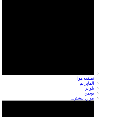
تصفیه هوا
آلماپرایم
بلوایر
بویمن
موارد بیشتر...