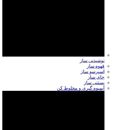
نوشیدنی ساز
قهوه ساز
اسپرسو ساز
چای ساز
بستنی ساز
آبمیوه گیری و مخلوط کن