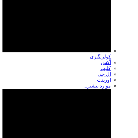
کولر گازی
آکس
کلیپ
ال جی
اورینت
موارد بیشتر...