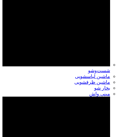
شست‌وشو
ماشین لباسشویی
ماشین ظرفشویی
بخار شو
مینی واش