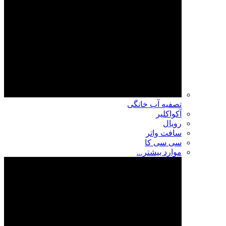
تصفیه آب خانگی
آکواکلیر
رویال
سافت واتر
سی سی کا
موارد بیشتر...