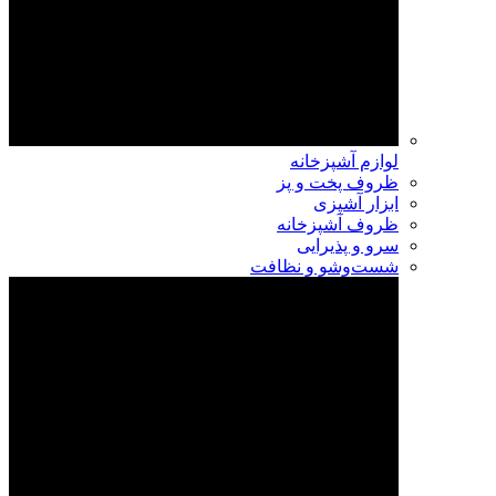
لوازم آشپزخانه
ظروف پخت و پز
ابزار آشپزی
ظروف آشپزخانه
سرو و پذیرایی
شست‌وشو و نظافت