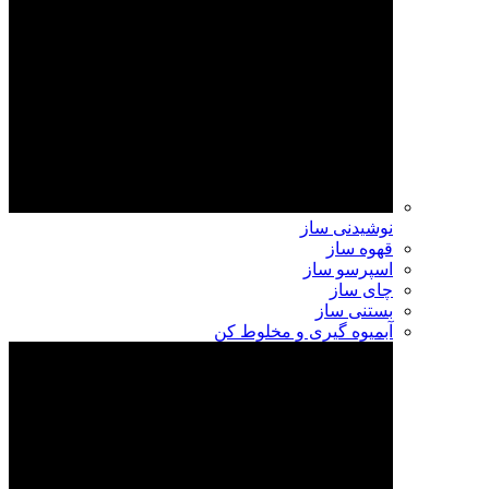
نوشیدنی ساز
قهوه ساز
اسپرسو ساز
چای ساز
بستنی ساز
آبمیوه گیری و مخلوط کن