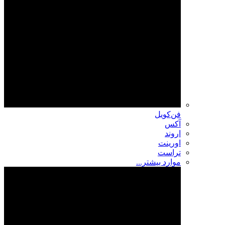
فن‌کویل
آکس
اروند
اورینت
تراست
موارد بیشتر...