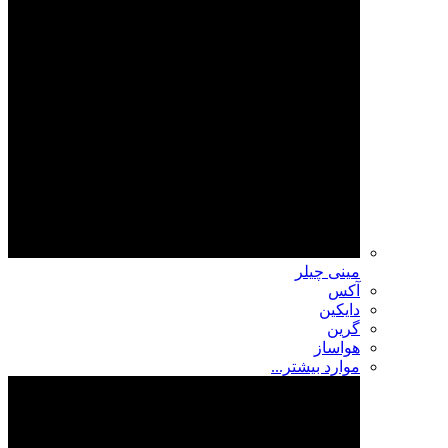
مینی چیلر
آکس
دایکین
گرین
هواساز
موارد بیشتر...