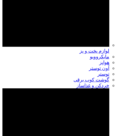
لوازم پخت و پز
مایکروویو
هواپز
آون توستر
توستر
گوشت کوب برقی
خردکن و غذاساز