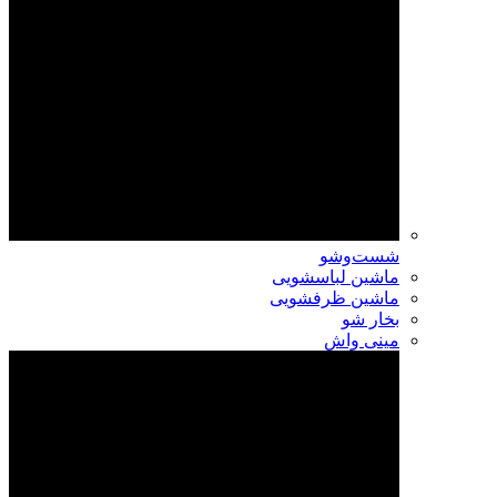
شست‌وشو
ماشین لباسشویی
ماشین ظرفشویی
بخار شو
مینی واش