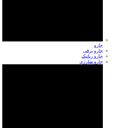
جارو
جارو برقی
جارو رباتیک
جارو شارژی