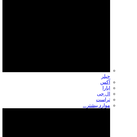
چیلر
آکس
ابارا
ال جی
تراست
موارد بیشتر...