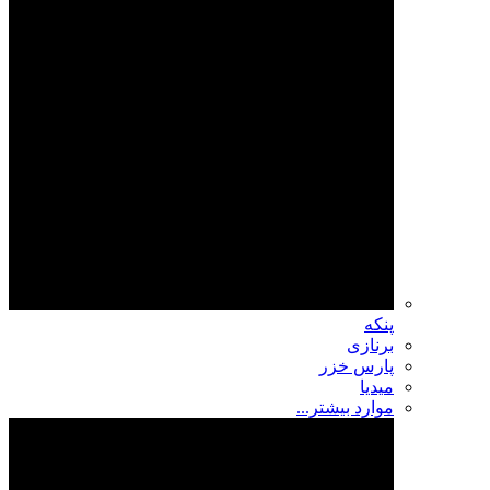
پنکه
برنازی
پارس خزر
میدیا
موارد بیشتر...