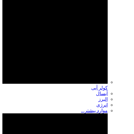
کولر آبی
آبسال
البرز
انرژی
موارد بیشتر...