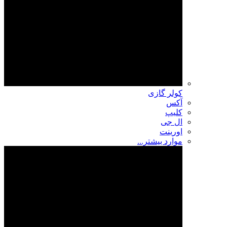
کولر گازی
آکس
کلیپ
ال جی
اورینت
موارد بیشتر...