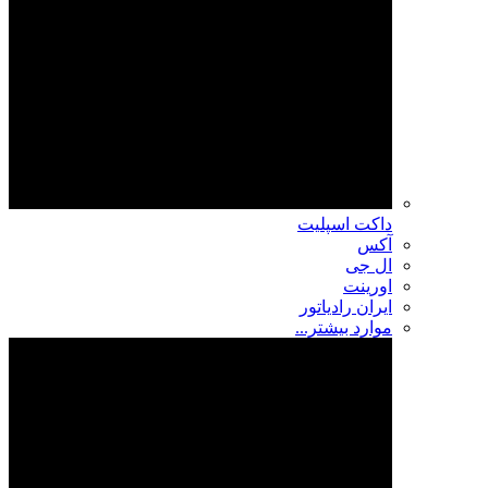
داکت اسپلیت
آکس
ال جی
اورینت
ایران رادیاتور
موارد بیشتر...