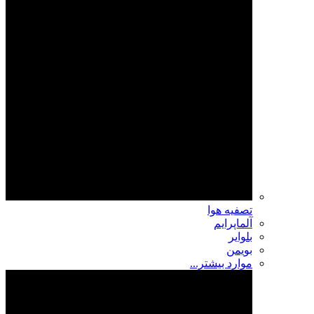
تصفیه هوا
آلماپرایم
بلوایر
بویمن
موارد بیشتر...