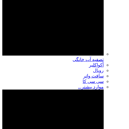
تصفیه آب خانگی
آکواکلیر
رویال
سافت واتر
سی سی کا
موارد بیشتر...