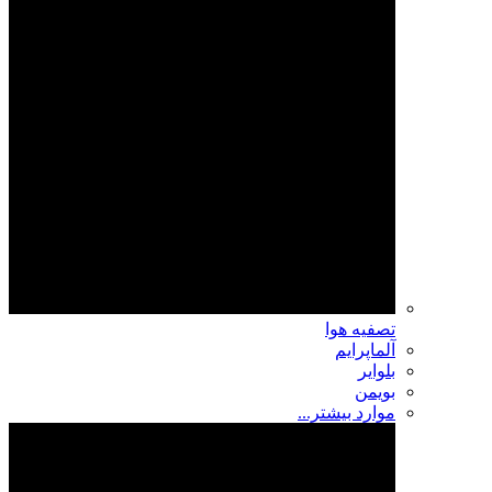
تصفیه هوا
آلماپرایم
بلوایر
بویمن
موارد بیشتر...