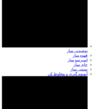
نوشیدنی ساز
قهوه ساز
اسپرسو ساز
چای ساز
بستنی ساز
آبمیوه گیری و مخلوط کن