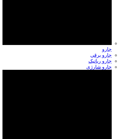
جارو
جارو برقی
جارو رباتیک
جارو شارژی