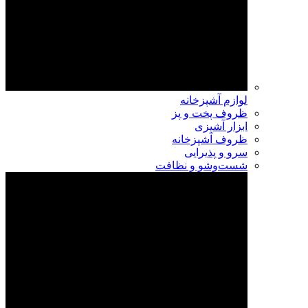
لوازم آشپزخانه
ظروف پخت و پز
ابزار آشپزی
ظروف آشپزخانه
سرو و پذیرایی
شست‌وشو و نظافت