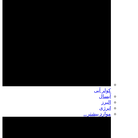
کولر آبی
آبسال
البرز
انرژی
موارد بیشتر...