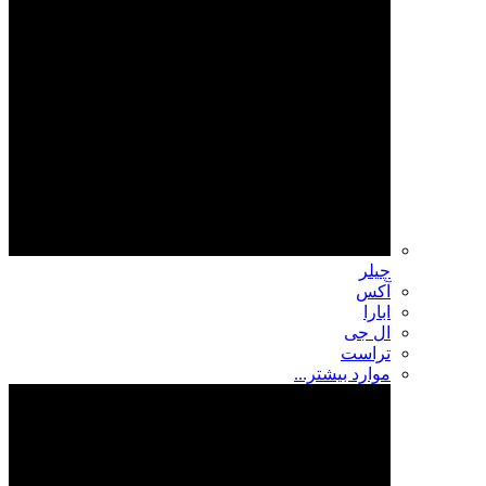
چیلر
آکس
ابارا
ال جی
تراست
موارد بیشتر...