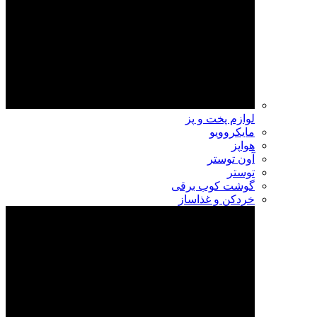
لوازم پخت و پز
مایکروویو
هواپز
آون توستر
توستر
گوشت کوب برقی
خردکن و غذاساز