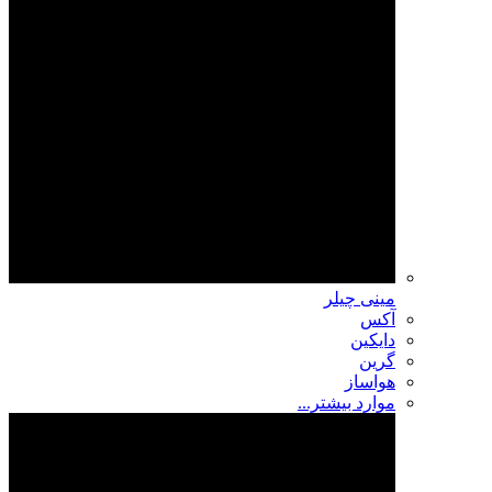
مینی چیلر
آکس
دایکین
گرین
هواساز
موارد بیشتر...