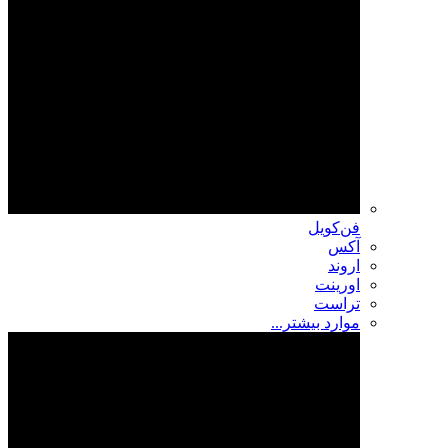
فن‌کویل
آکس
اروند
اورینت
تراست
موارد بیشتر...