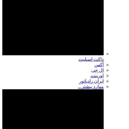
داکت اسپلیت
آکس
ال جی
اورینت
ایران رادیاتور
موارد بیشتر...