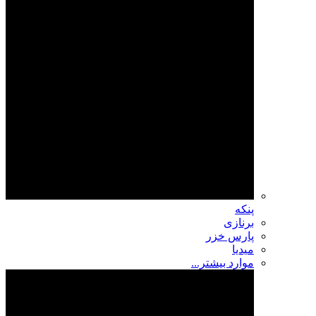
پنکه
برنازی
پارس خزر
میدیا
موارد بیشتر...