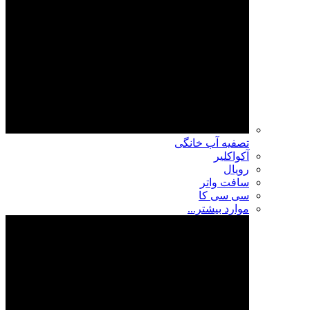
تصفیه آب خانگی
آکواکلیر
رویال
سافت واتر
سی سی کا
موارد بیشتر...