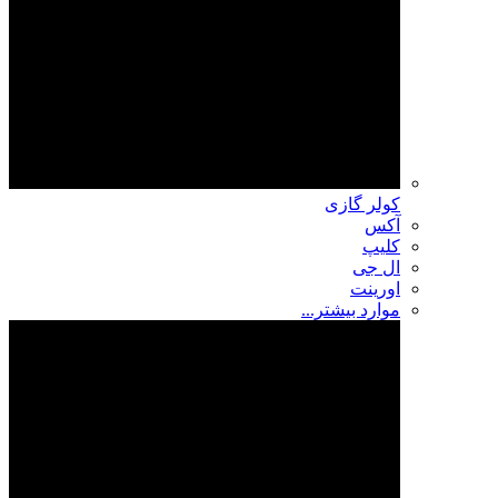
کولر گازی
آکس
کلیپ
ال جی
اورینت
موارد بیشتر...