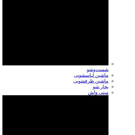
شست‌وشو
ماشین لباسشویی
ماشین ظرفشویی
بخار شو
مینی واش