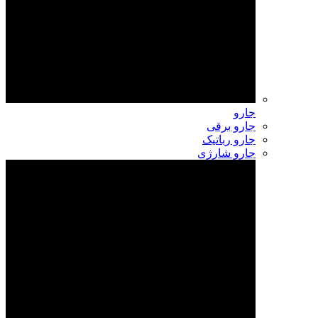
جارو
جارو برقی
جارو رباتیک
جارو شارژی