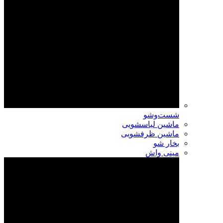
شست‌وشو
ماشین لباسشویی
ماشین ظرفشویی
بخار شو
مینی واش