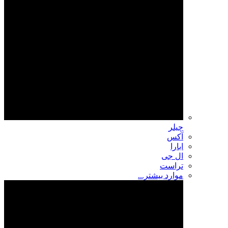
چیلر
آکس
ابارا
ال جی
تراست
موارد بیشتر...