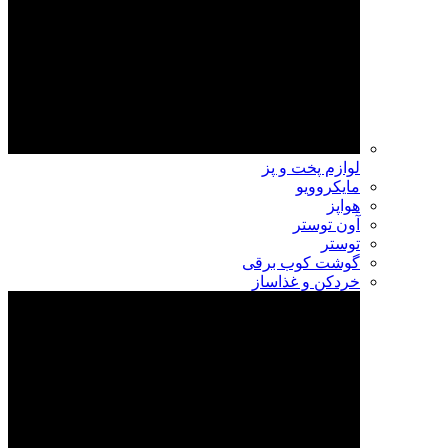
لوازم پخت و پز
مایکروویو
هواپز
آون توستر
توستر
گوشت کوب برقی
خردکن و غذاساز