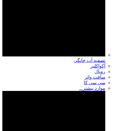
تصفیه آب خانگی
آکواکلیر
رویال
سافت واتر
سی سی کا
موارد بیشتر...