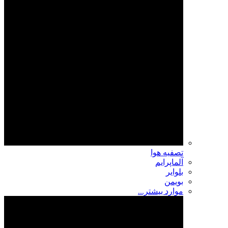
تصفیه هوا
آلماپرایم
بلوایر
بویمن
موارد بیشتر...