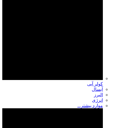
کولر آبی
آبسال
البرز
انرژی
موارد بیشتر...