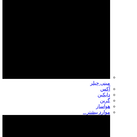
مینی چیلر
آکس
دایکین
گرین
هواساز
موارد بیشتر...