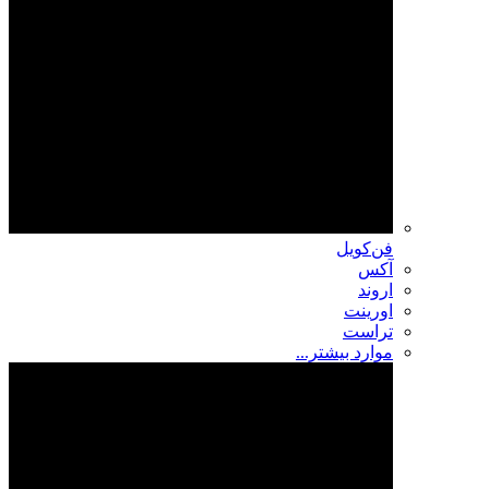
فن‌کویل
آکس
اروند
اورینت
تراست
موارد بیشتر...