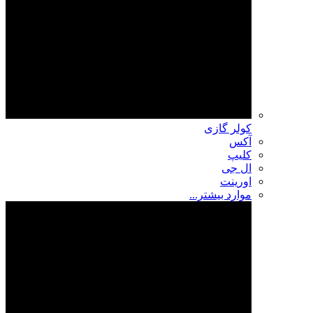
کولر گازی
آکس
کلیپ
ال جی
اورینت
موارد بیشتر...