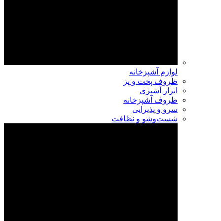
لوازم آشپزخانه
ظروف پخت و پز
ابزار آشپزی
ظروف آشپزخانه
سرو و پذیرایی
شست‌وشو و نظافت