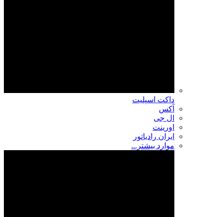
داکت اسپلیت
آکس
ال جی
اورینت
ایران رادیاتور
موارد بیشتر...