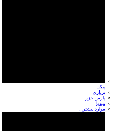
پنکه
برنازی
پارس خزر
میدیا
موارد بیشتر...