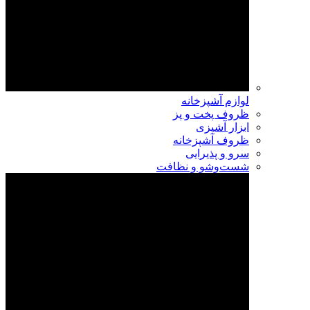
لوازم آشپزخانه
ظروف پخت و پز
ابزار آشپزی
ظروف آشپزخانه
سرو و پذیرایی
شست‌وشو و نظافت