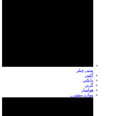
مینی چیلر
آکس
دایکین
گرین
هواساز
موارد بیشتر...