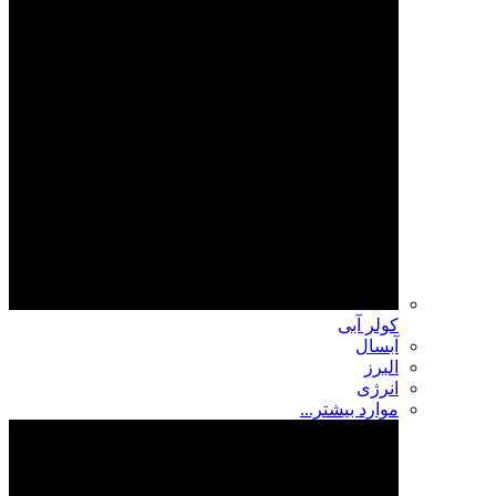
کولر آبی
آبسال
البرز
انرژی
موارد بیشتر...