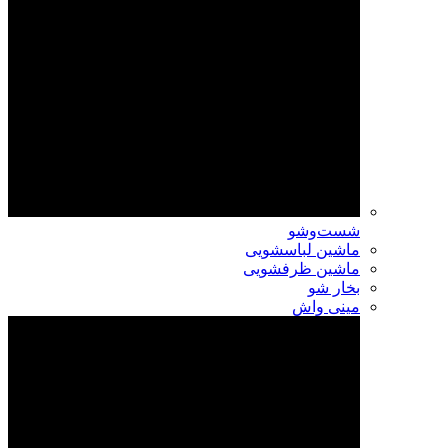
شست‌وشو
ماشین لباسشویی
ماشین ظرفشویی
بخار شو
مینی واش