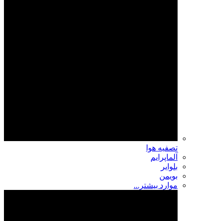
تصفیه هوا
آلماپرایم
بلوایر
بویمن
موارد بیشتر...