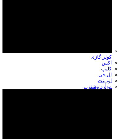
کولر گازی
آکس
کلیپ
ال جی
اورینت
موارد بیشتر...