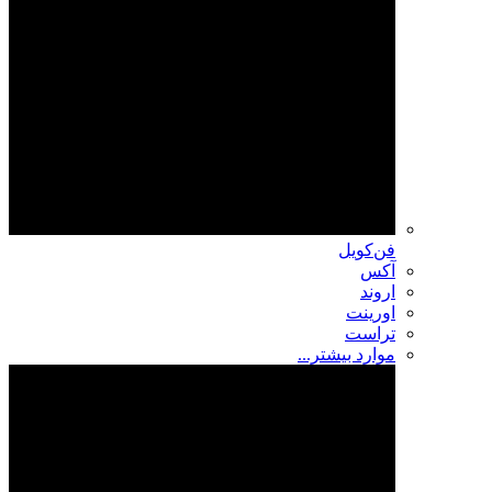
فن‌کویل
آکس
اروند
اورینت
تراست
موارد بیشتر...