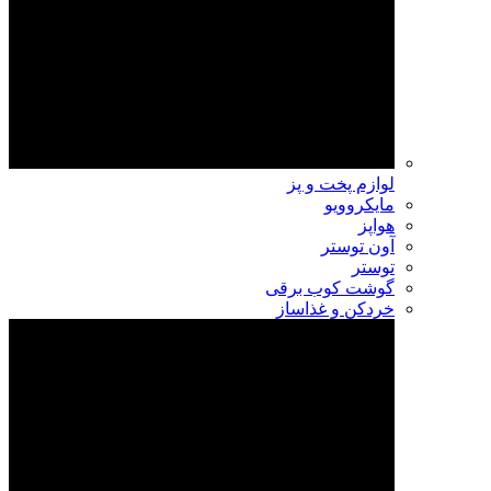
لوازم پخت و پز
مایکروویو
هواپز
آون توستر
توستر
گوشت کوب برقی
خردکن و غذاساز