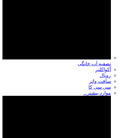
تصفیه آب خانگی
آکواکلیر
رویال
سافت واتر
سی سی کا
موارد بیشتر...