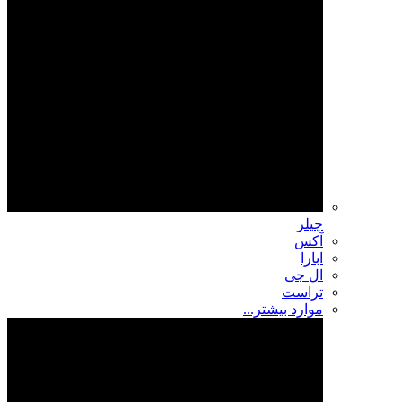
چیلر
آکس
ابارا
ال جی
تراست
موارد بیشتر...