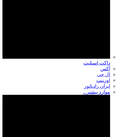
داکت اسپلیت
آکس
ال جی
اورینت
ایران رادیاتور
موارد بیشتر...