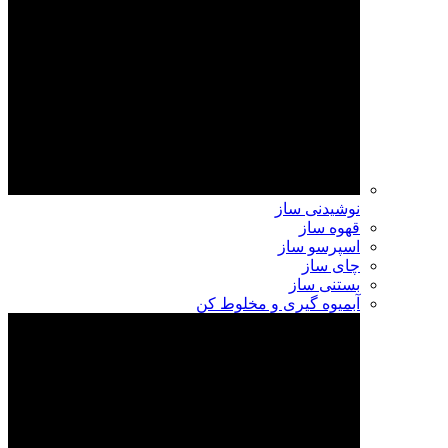
نوشیدنی ساز
قهوه ساز
اسپرسو ساز
چای ساز
بستنی ساز
آبمیوه گیری و مخلوط کن