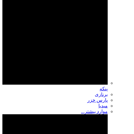
پنکه
برنازی
پارس خزر
میدیا
موارد بیشتر...