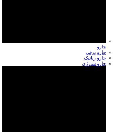
جارو
جارو برقی
جارو رباتیک
جارو شارژی