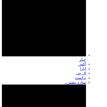
چیلر
آکس
ابارا
ال جی
تراست
موارد بیشتر...