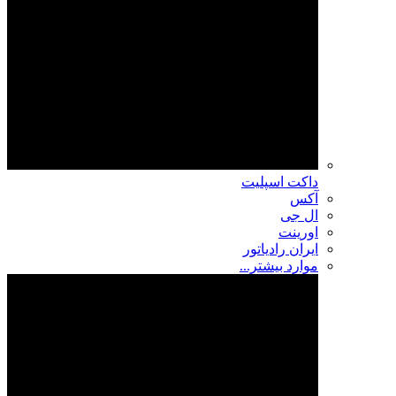
داکت اسپلیت
آکس
ال جی
اورینت
ایران رادیاتور
موارد بیشتر...