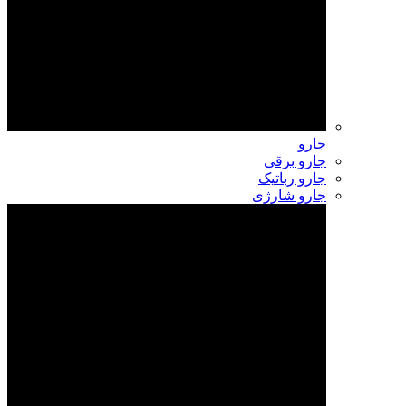
جارو
جارو برقی
جارو رباتیک
جارو شارژی