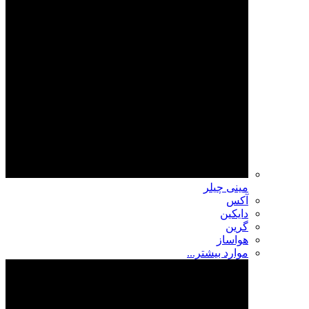
مینی چیلر
آکس
دایکین
گرین
هواساز
موارد بیشتر...