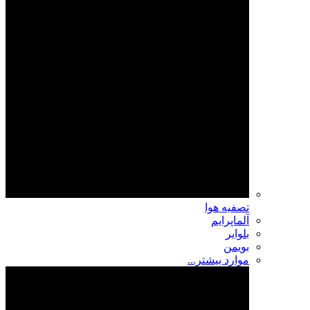
تصفیه هوا
آلماپرایم
بلوایر
بویمن
موارد بیشتر...