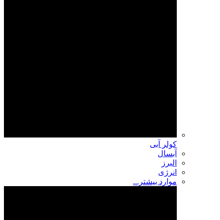
کولر آبی
آبسال
البرز
انرژی
موارد بیشتر...