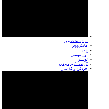
لوازم پخت و پز
مایکروویو
هواپز
آون توستر
توستر
گوشت کوب برقی
خردکن و غذاساز