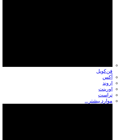
فن‌کویل
آکس
اروند
اورینت
تراست
موارد بیشتر...