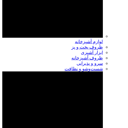
لوازم آشپزخانه
ظروف پخت و پز
ابزار آشپزی
ظروف آشپزخانه
سرو و پذیرایی
شست‌وشو و نظافت