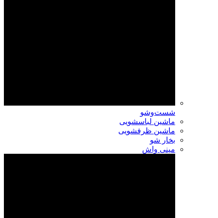
شست‌وشو
ماشین لباسشویی
ماشین ظرفشویی
بخار شو
مینی واش