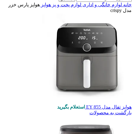
خانه
لوازم خانگی و اداری
لوازم پخت و پز
هواپز
هواپز پارس خزر
مدل crispy
هواپز تفال مدل EY 855
استعلام بگیرید
بازگشت به محصولات