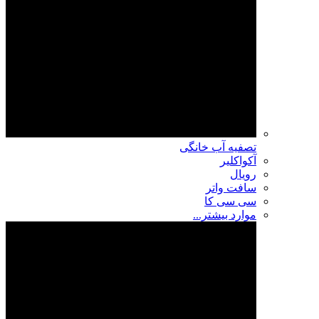
تصفیه آب خانگی
آکواکلیر
رویال
سافت واتر
سی سی کا
موارد بیشتر...