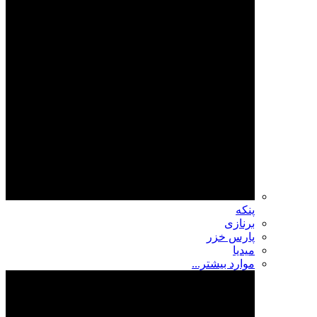
پنکه
برنازی
پارس خزر
میدیا
موارد بیشتر...