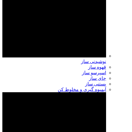
نوشیدنی ساز
قهوه ساز
اسپرسو ساز
چای ساز
بستنی ساز
آبمیوه گیری و مخلوط کن