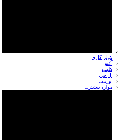
کولر گازی
آکس
کلیپ
ال جی
اورینت
موارد بیشتر...