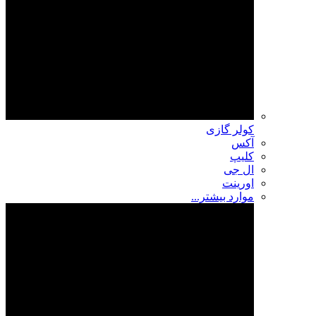
کولر گازی
آکس
کلیپ
ال جی
اورینت
موارد بیشتر...