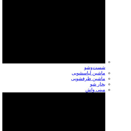
شست‌وشو
ماشین لباسشویی
ماشین ظرفشویی
بخار شو
مینی واش