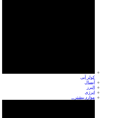
کولر آبی
آبسال
البرز
انرژی
موارد بیشتر...