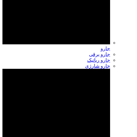
جارو
جارو برقی
جارو رباتیک
جارو شارژی