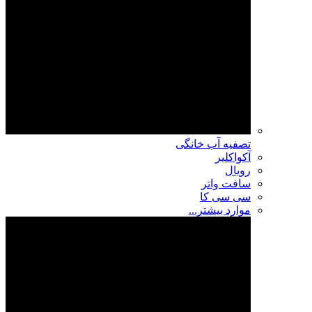
تصفیه آب خانگی
آکواکلیر
رویال
سافت واتر
سی سی کا
موارد بیشتر...