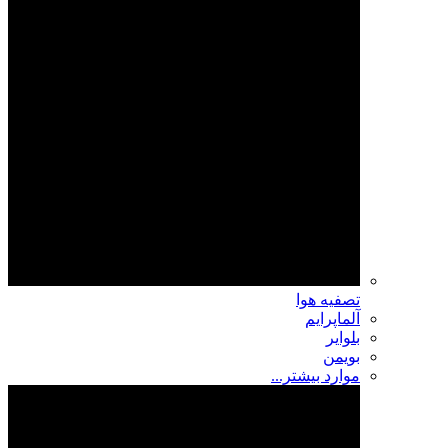
تصفیه هوا
آلماپرایم
بلوایر
بویمن
موارد بیشتر...