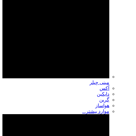
مینی چیلر
آکس
دایکین
گرین
هواساز
موارد بیشتر...