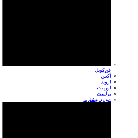
فن‌کویل
آکس
اروند
اورینت
تراست
موارد بیشتر...