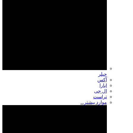
چیلر
آکس
ابارا
ال جی
تراست
موارد بیشتر...