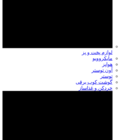
لوازم پخت و پز
مایکروویو
هواپز
آون توستر
توستر
گوشت کوب برقی
خردکن و غذاساز