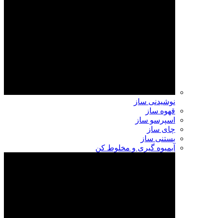
نوشیدنی ساز
قهوه ساز
اسپرسو ساز
چای ساز
بستنی ساز
آبمیوه گیری و مخلوط کن