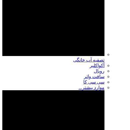
تصفیه آب خانگی
آکواکلیر
رویال
سافت واتر
سی سی کا
موارد بیشتر...