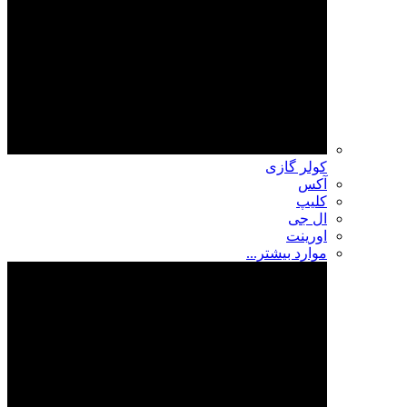
کولر گازی
آکس
کلیپ
ال جی
اورینت
موارد بیشتر...