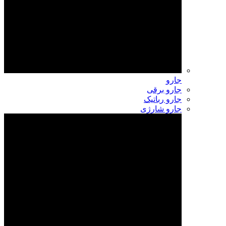
جارو
جارو برقی
جارو رباتیک
جارو شارژی