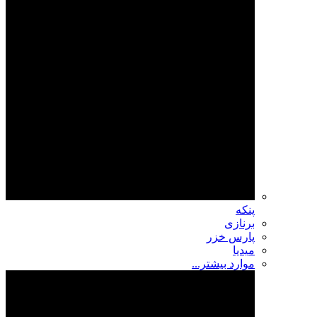
پنکه
برنازی
پارس خزر
میدیا
موارد بیشتر...