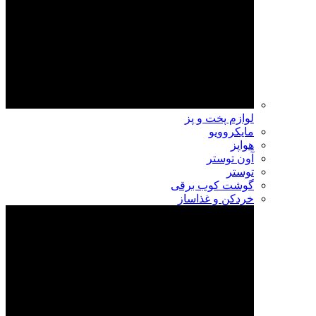
لوازم پخت و پز
مایکروویو
هواپز
آون توستر
توستر
گوشت کوب برقی
خردکن و غذاساز