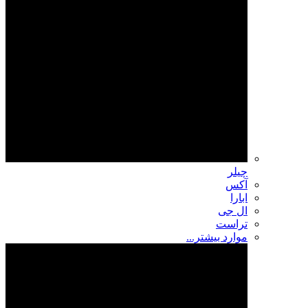
چیلر
آکس
ابارا
ال جی
تراست
موارد بیشتر...