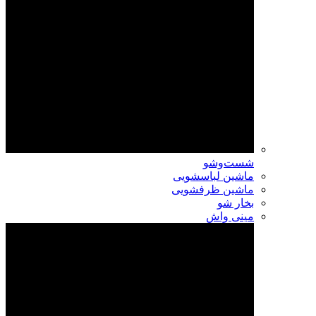
شست‌وشو
ماشین لباسشویی
ماشین ظرفشویی
بخار شو
مینی واش