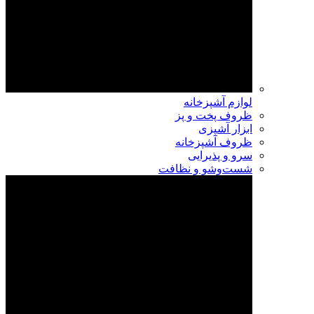
لوازم آشپزخانه
ظروف پخت و پز
ابزار آشپزی
ظروف آشپزخانه
سرو و پذیرایی
شست‌وشو و نظافت