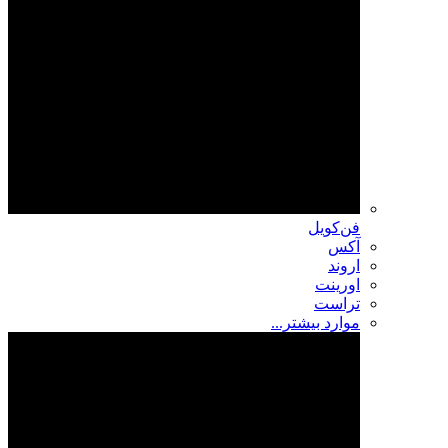
فن‌کویل
آکس
اروند
اورینت
تراست
موارد بیشتر...