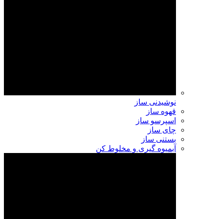
نوشیدنی ساز
قهوه ساز
اسپرسو ساز
چای ساز
بستنی ساز
آبمیوه گیری و مخلوط کن