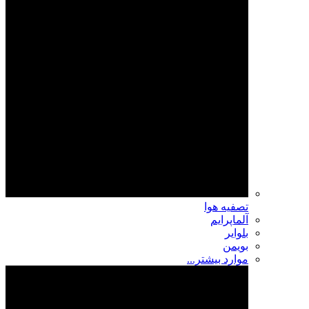
تصفیه هوا
آلماپرایم
بلوایر
بویمن
موارد بیشتر...