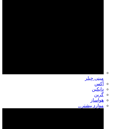
مینی چیلر
آکس
دایکین
گرین
هواساز
موارد بیشتر...