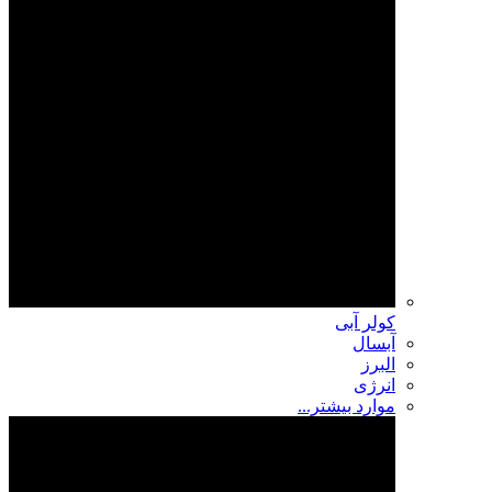
کولر آبی
آبسال
البرز
انرژی
موارد بیشتر...