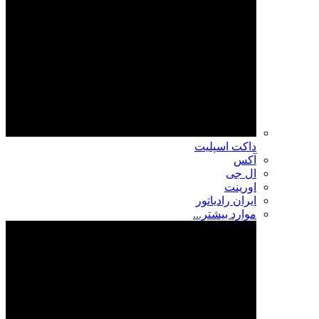
داکت اسپلیت
آکس
ال جی
اورینت
ایران رادیاتور
موارد بیشتر...